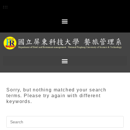
:::
Sorry, but nothing matched your search
terms. Please try again with different
keywords.