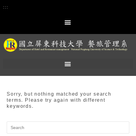
:::
Sorry, but nothing matched your search
terms. Please try again with different
keywords.