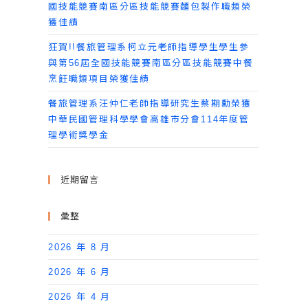
國技能競賽南區分區技能競賽麵包製作職類榮
獲佳績
狂賀!!餐旅管理系柯立元老師指導學生學生參
與第56屆全國技能競賽南區分區技能競賽中餐
烹飪職類項目榮獲佳績
餐旅管理系汪仲仁老師指導研究生蔡期勳榮獲
中華民國管理科學學會高雄市分會114年度管
理學術獎學金
近期留言
彙整
2026 年 8 月
2026 年 6 月
2026 年 4 月