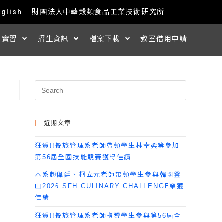
nglish
財團法人中華穀類食品工業技術研究所
&實習
招生資訊
檔案下載
教室借用申請
近期文章
狂賀!!餐旅管理系老師帶領學生林幸柔等參加
第56屆全國技能競賽獲得佳績
本系趙偉廷、柯立元老師帶領學生參與韓國釜
山2026 SFH CULINARY CHALLENGE榮獲
佳績
狂賀!!餐旅管理系老師指導學生參與第56屆全