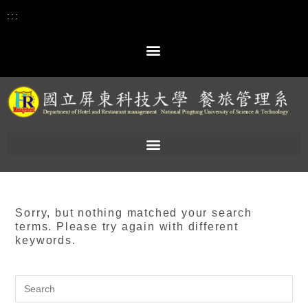
:::
Sorry, but nothing matched your search
terms. Please try again with different
keywords.