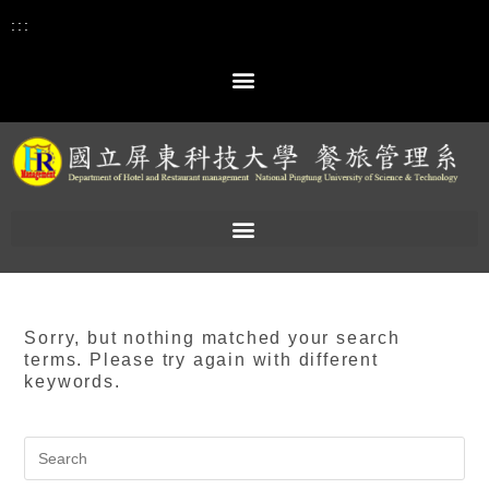
:::
Sorry, but nothing matched your search
terms. Please try again with different
keywords.