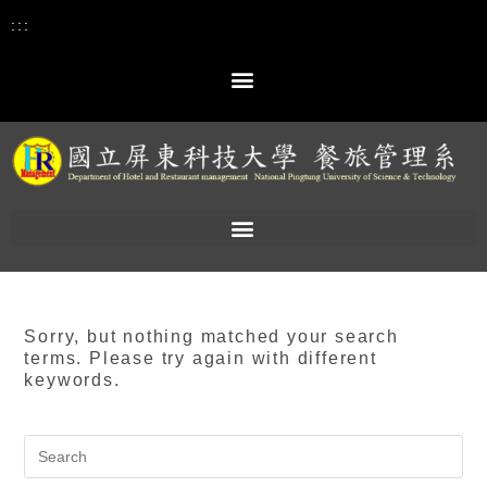
:::
Sorry, but nothing matched your search
terms. Please try again with different
keywords.