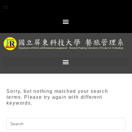
:::
Sorry, but nothing matched your search
terms. Please try again with different
keywords.