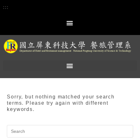
:::
Sorry, but nothing matched your search
terms. Please try again with different
keywords.