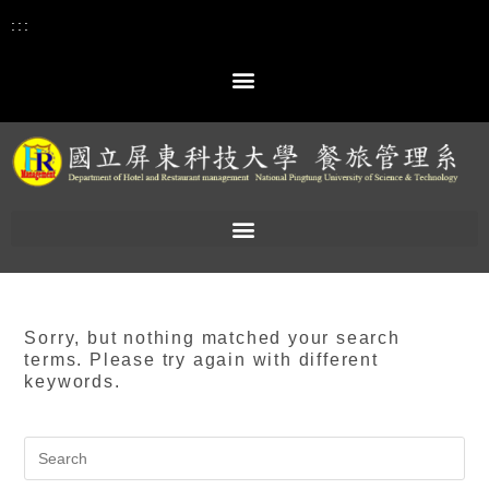
:::
Sorry, but nothing matched your search
terms. Please try again with different
keywords.