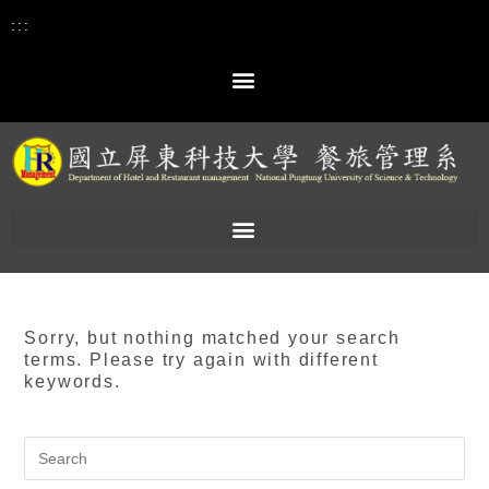
:::
Sorry, but nothing matched your search
terms. Please try again with different
keywords.