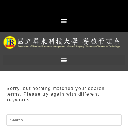
:::
Sorry, but nothing matched your search
terms. Please try again with different
keywords.