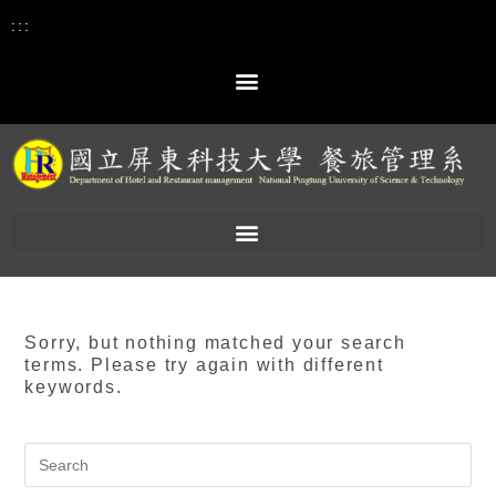
:::
Sorry, but nothing matched your search
terms. Please try again with different
keywords.