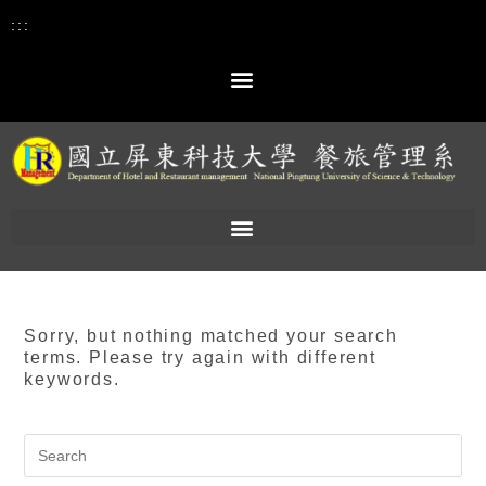
:::
Sorry, but nothing matched your search
terms. Please try again with different
keywords.