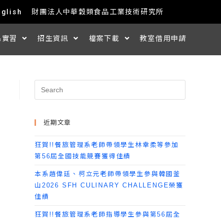
nglish
財團法人中華穀類食品工業技術研究所
&實習
招生資訊
檔案下載
教室借用申請
近期文章
狂賀!!餐旅管理系老師帶領學生林幸柔等參加
第56屆全國技能競賽獲得佳績
本系趙偉廷、柯立元老師帶領學生參與韓國釜
山2026 SFH CULINARY CHALLENGE榮獲
佳績
狂賀!!餐旅管理系老師指導學生參與第56屆全