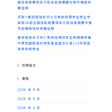
國技能競賽南區分區技能競賽麵包製作職類榮
獲佳績
狂賀!!餐旅管理系柯立元老師指導學生學生參
與第56屆全國技能競賽南區分區技能競賽中餐
烹飪職類項目榮獲佳績
餐旅管理系汪仲仁老師指導研究生蔡期勳榮獲
中華民國管理科學學會高雄市分會114年度管
理學術獎學金
近期留言
彙整
2026 年 8 月
2026 年 6 月
2026 年 4 月