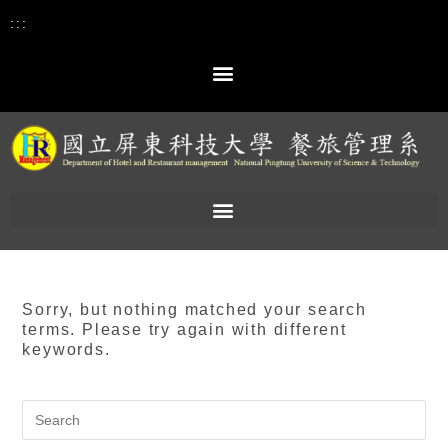
:::
Sorry, but nothing matched your search
terms. Please try again with different
keywords.