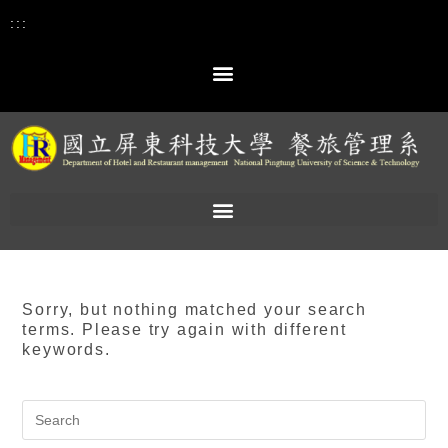
:::
Sorry, but nothing matched your search
terms. Please try again with different
keywords.