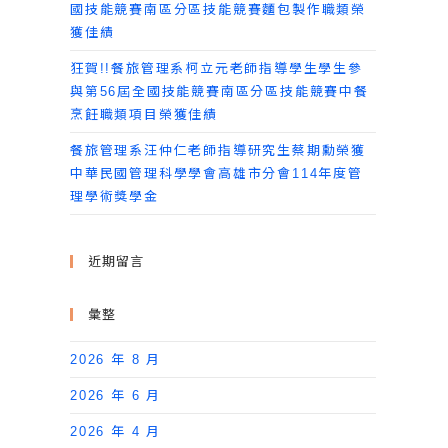
國技能競賽南區分區技能競賽麵包製作職類榮
獲佳績
狂賀!!餐旅管理系柯立元老師指導學生學生參
與第56屆全國技能競賽南區分區技能競賽中餐
烹飪職類項目榮獲佳績
餐旅管理系汪仲仁老師指導研究生蔡期勳榮獲
中華民國管理科學學會高雄市分會114年度管
理學術獎學金
近期留言
彙整
2026 年 8 月
2026 年 6 月
2026 年 4 月