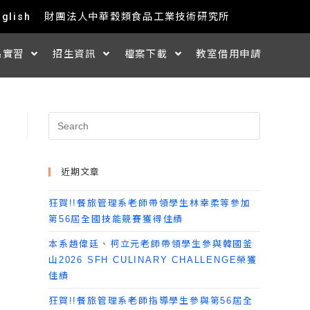
nglish
財團法人中華穀類食品工業技術研究所
&實習
招生資訊
檔案下載
教室借用申請
近期文章
狂賀!!餐旅管理系老師帶領學生林幸柔等參加
第56屆全國技能競賽獲得佳績
本系趙偉廷、柯立元老師帶領學生參與韓國釜
山2026 SFH CULINARY CHALLENGE榮獲
佳績
狂賀!!餐旅管理系老師指導學生參與第56屆全