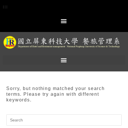
:::
Sorry, but nothing matched your search
terms. Please try again with different
keywords.