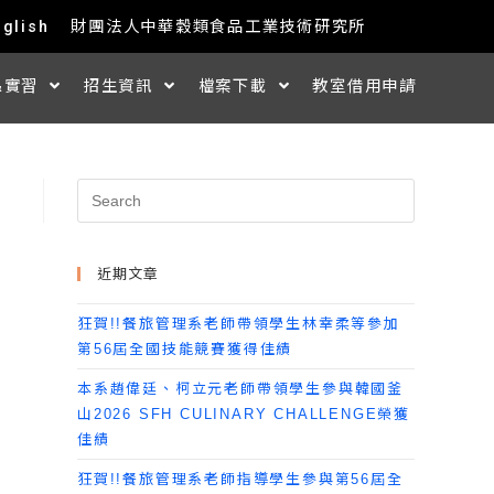
nglish
財團法人中華穀類食品工業技術研究所
&實習
招生資訊
檔案下載
教室借用申請
近期文章
狂賀!!餐旅管理系老師帶領學生林幸柔等參加
第56屆全國技能競賽獲得佳績
本系趙偉廷、柯立元老師帶領學生參與韓國釜
山2026 SFH CULINARY CHALLENGE榮獲
佳績
狂賀!!餐旅管理系老師指導學生參與第56屆全