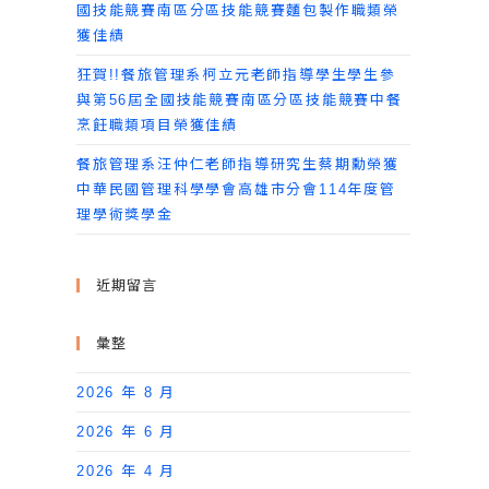
國技能競賽南區分區技能競賽麵包製作職類榮
獲佳績
狂賀!!餐旅管理系柯立元老師指導學生學生參
與第56屆全國技能競賽南區分區技能競賽中餐
烹飪職類項目榮獲佳績
餐旅管理系汪仲仁老師指導研究生蔡期勳榮獲
中華民國管理科學學會高雄市分會114年度管
理學術獎學金
近期留言
彙整
2026 年 8 月
2026 年 6 月
2026 年 4 月