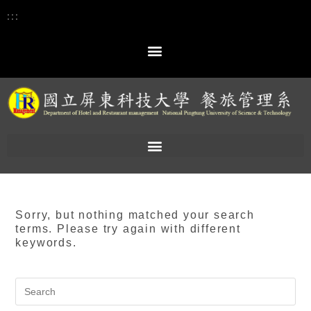
:::
Sorry, but nothing matched your search
terms. Please try again with different
keywords.