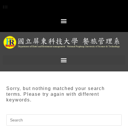
:::
Sorry, but nothing matched your search
terms. Please try again with different
keywords.