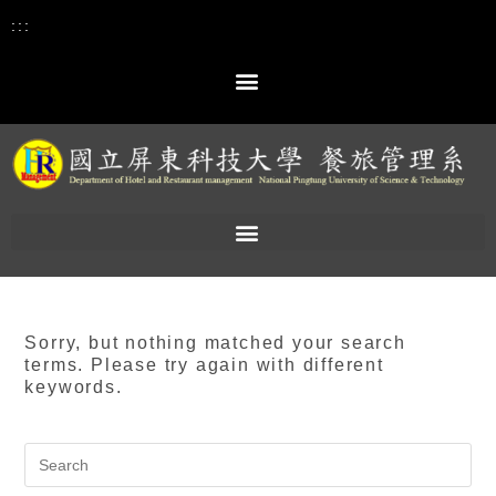
:::
Sorry, but nothing matched your search
terms. Please try again with different
keywords.