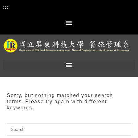
:::
Sorry, but nothing matched your search
terms. Please try again with different
keywords.