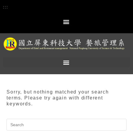
:::
Sorry, but nothing matched your search
terms. Please try again with different
keywords.