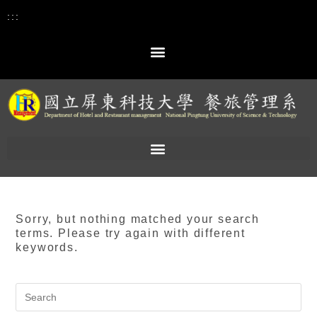
:::
Sorry, but nothing matched your search
terms. Please try again with different
keywords.