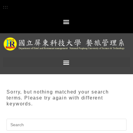
:::
Sorry, but nothing matched your search
terms. Please try again with different
keywords.