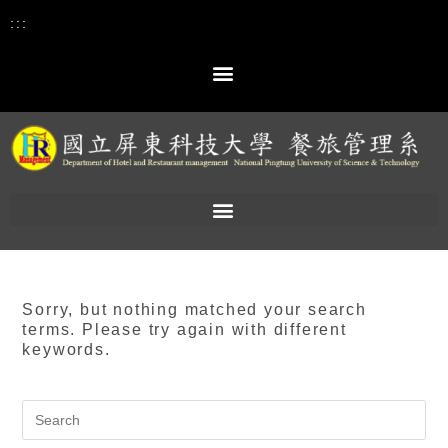
:::
Sorry, but nothing matched your search
terms. Please try again with different
keywords.