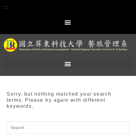
:::
Sorry, but nothing matched your search
terms. Please try again with different
keywords.