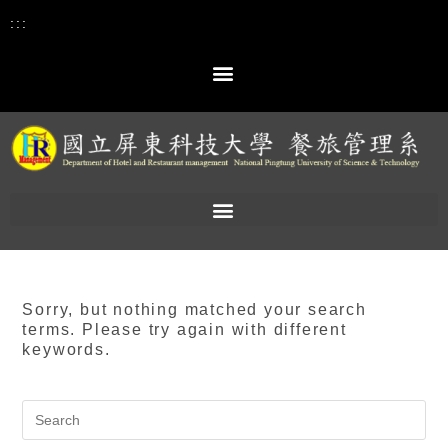
:::
Sorry, but nothing matched your search
terms. Please try again with different
keywords.